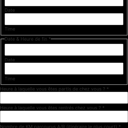
Date
Time
Date & Heure de fin
*
Date
Time
Heure à laquelle vous êtes partis de chez vous ?
*
Heure à laquelle vous êtes rentrés chez vous ?
*
Nombre de KM parcourus A/R (itinéraire le plus court)
*