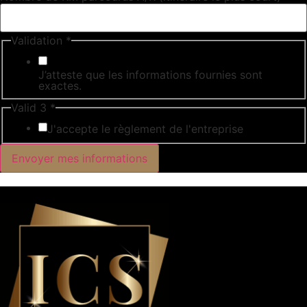
Validation
*
J’atteste que les informations fournies sont
exactes.
Valid 3
*
J'accepte le règlement de l'entreprise
Envoyer mes informations