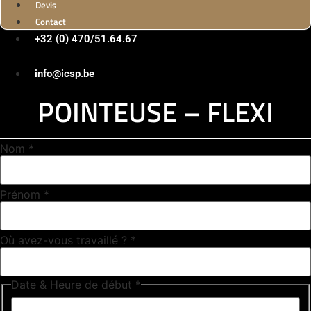
Devis
Contact
+32 (0) 470/51.64.67
info@icsp.be
POINTEUSE – FLEXI
de de
Nom
*
partis
Prénom
*
Où avez-vous travaillé ?
*
Date & Heure de début
*