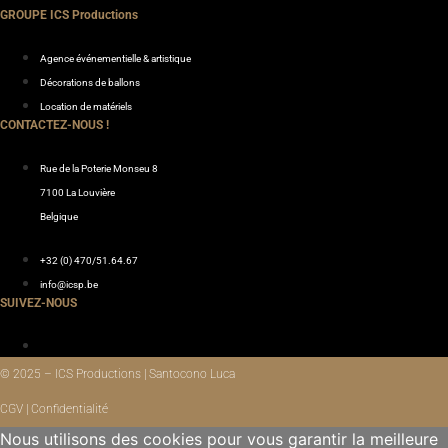
GROUPE ICS Productions
Agence événementielle & artistique
Décorations de ballons
Location de matériels
CONTACTEZ-NOUS !
Rue de la Poterie Monseu 8
7100 La Louvière
Belgique
+32 (0) 470/51.64.67
info@icsp.be
SUIVEZ-NOUS
© 2025 – ICS Productions | Santocono Luca
CGV | Confidentialité
Nous utilisons des cookies pour vous garantir la meilleure